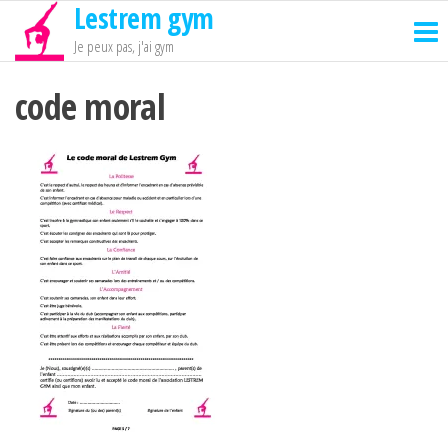
Lestrem gym
Passer
ce
Je peux pas, j'ai gym
contenu
code moral