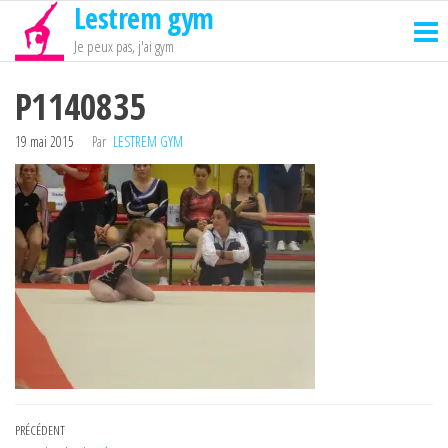
Lestrem gym
Passer
ce
Je peux pas, j'ai gym
contenu
P1140835
19 mai 2015
Par
LESTREM GYM
Navigation
Article
PRÉCÉDENT