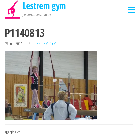
Lestrem gym
Passer
ce
Je peux pas, j'ai gym
contenu
P1140813
19 mai 2015
Par
LESTREM GYM
Navigation
Article
PRÉCÉDENT