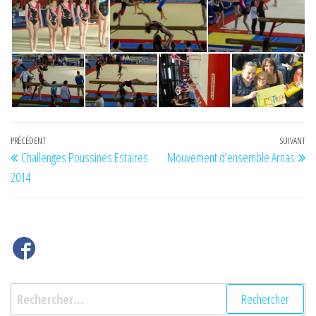
Navigation
Article
PRÉCÉDENT
SUIVANT
Art
Challenges Poussines Estaires
Mouvement d’ensemble Arnas
de
précédent
su
2014
l’article
Rechercher :