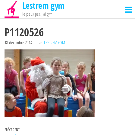
Lestrem gym
Passer
ce
Je peux pas, j'ai gym
contenu
P1120526
18 décembre 2014
Par
LESTREM GYM
Navigation
Article
PRÉCÉDENT