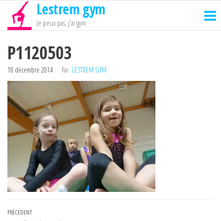
Lestrem gym
Passer
ce
Je peux pas, j'ai gym
contenu
P1120503
18 décembre 2014
Par
LESTREM GYM
Navigation
Article
PRÉCÉDENT