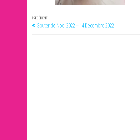
Navigation
Article
PRÉCÉDENT
Gouter de Noel 2022 – 14 Décembre 2022
de
précédent
l’article