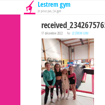
Lestrem gym
Passer
ce
Je peux pas, j'ai gym
contenu
received_23426757
17 décembre 2022
Par
LESTREM GYM