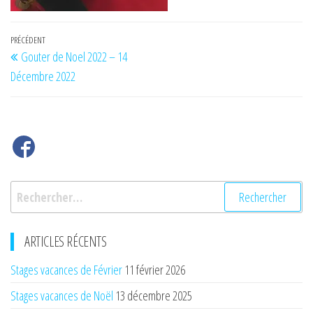
Navigation
Article
PRÉCÉDENT
Gouter de Noel 2022 – 14
de
précédent
Décembre 2022
l’article
Rechercher :
ARTICLES RÉCENTS
Stages vacances de Février
11 février 2026
Stages vacances de Noël
13 décembre 2025