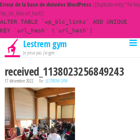
Erreur de la base de données WordPress :
[Duplicate entry '' for key
'wp_blc_links.url_hash']
ALTER TABLE `wp_blc_links` ADD UNIQUE
KEY `url_hash` (`url_hash`)
Lestrem gym
Passer
ce
Je peux pas, j'ai gym
contenu
received_1138023256849243
17 décembre 2022
Par
LESTREM GYM