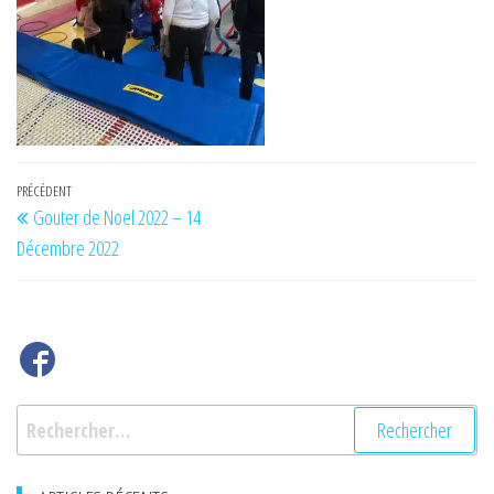
Navigation
Article
PRÉCÉDENT
Gouter de Noel 2022 – 14
de
précédent
Décembre 2022
l’article
Rechercher :