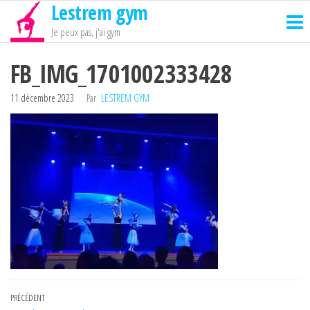
Lestrem gym
Passer
ce
Je peux pas, j'ai gym
contenu
FB_IMG_1701002333428
11 décembre 2023
Par
LESTREM GYM
Navigation
Article
PRÉCÉDENT