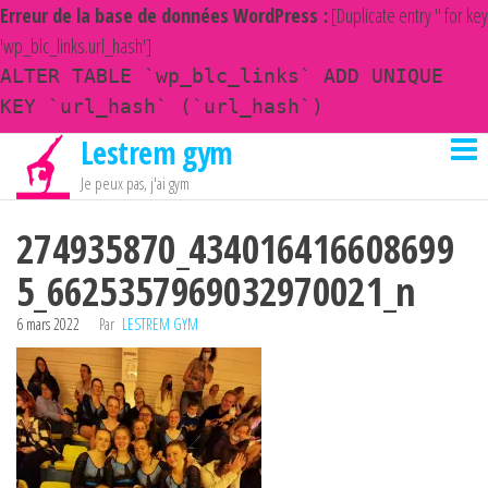
Erreur de la base de données WordPress :
[Duplicate entry '' for key
'wp_blc_links.url_hash']
ALTER TABLE `wp_blc_links` ADD UNIQUE
KEY `url_hash` (`url_hash`)
Lestrem gym
Passer
ce
Je peux pas, j'ai gym
contenu
274935870_434016416608699
5_6625357969032970021_n
6 mars 2022
Par
LESTREM GYM