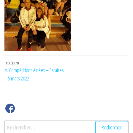
Navigation
Article
PRÉCÉDENT
Compétitions Ainées – Estaires
de
précédent
– 5 mars 2022
l’article
Rechercher :