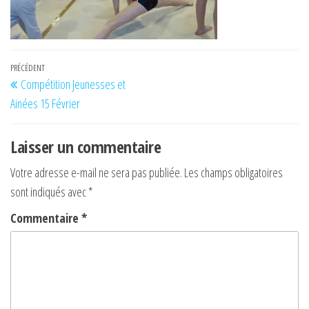
Navigation
Article
PRÉCÉDENT
Compétition Jeunesses et
de
précédent
Ainées 15 Février
l’article
Laisser un commentaire
Votre adresse e-mail ne sera pas publiée.
Les champs obligatoires
sont indiqués avec
*
Commentaire
*