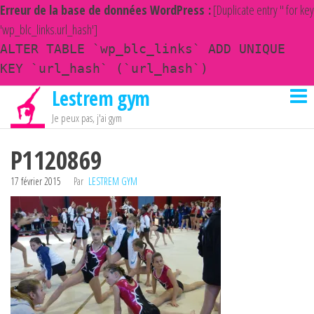
Erreur de la base de données WordPress :
[Duplicate entry '' for key
'wp_blc_links.url_hash']
ALTER TABLE `wp_blc_links` ADD UNIQUE
KEY `url_hash` (`url_hash`)
Lestrem gym
Passer
ce
Je peux pas, j'ai gym
contenu
P1120869
17 février 2015
Par
LESTREM GYM