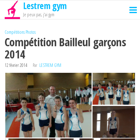
Lestrem gym
Passer
ce
Je peux pas, j'ai gym
contenu
Compétitions
Photos
Compétition Bailleul garçons
2014
12 février 2014
Par
LESTREM GYM