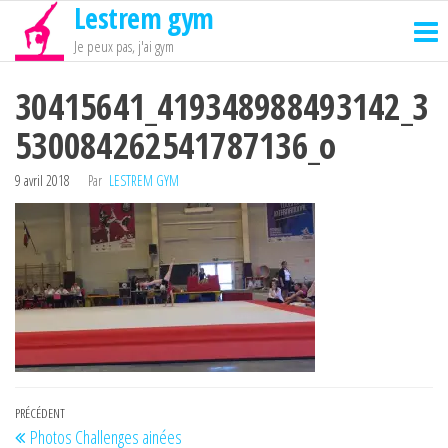
Lestrem gym
Passer
ce
Je peux pas, j'ai gym
contenu
30415641_419348988493142_3
530084262541787136_o
9 avril 2018
Par
LESTREM GYM
Navigation
Article
PRÉCÉDENT
Photos Challenges ainées
précédent