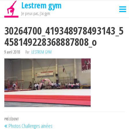
Lestrem gym
Passer
ce
Je peux pas, j'ai gym
contenu
30264700_419348978493143_5
458149228368887808_o
9 avril 2018
Par
LESTREM GYM
Navigation
Article
PRÉCÉDENT
Photos Challenges ainées
précédent