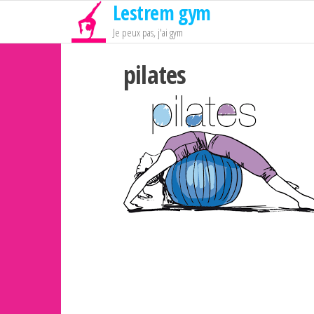
Lestrem gym
Passer
ce
Je peux pas, j'ai gym
contenu
pilates