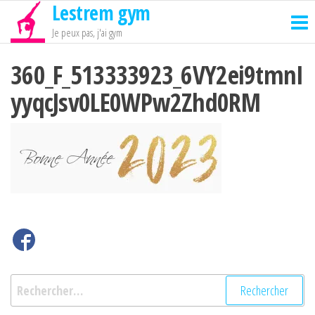
Lestrem gym
Passer
ce
Je peux pas, j'ai gym
contenu
360_F_513333923_6VY2ei9tmnI
yyqcJsv0LE0WPw2Zhd0RM
Rechercher :