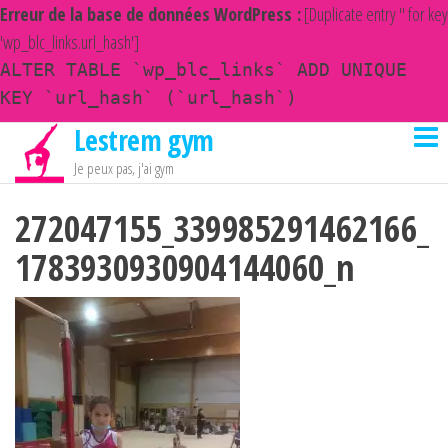
Erreur de la base de données WordPress :
[Duplicate entry '' for key
'wp_blc_links.url_hash']
ALTER TABLE `wp_blc_links` ADD UNIQUE
KEY `url_hash` (`url_hash`)
Lestrem gym
Passer
ce
Je peux pas, j'ai gym
contenu
272047155_339985291462166_
1783930930904144060_n