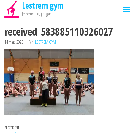
Lestrem gym
Passer
ce
Je peux pas, j'ai gym
contenu
received_583885110326027
14 mars 2023
Par
LESTREM GYM
Navigation
Article
PRÉCÉDENT