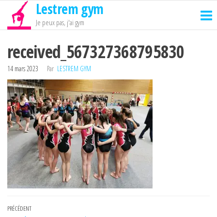
Lestrem gym
Passer
ce
Je peux pas, j'ai gym
contenu
received_567327368795830
14 mars 2023
Par
LESTREM GYM
Navigation
Article
PRÉCÉDENT