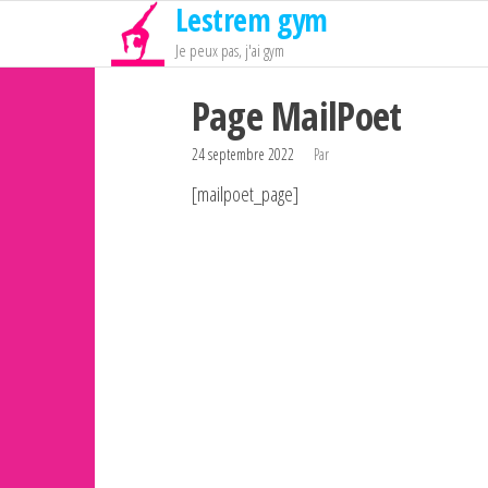
Lestrem gym
Passer
ce
Je peux pas, j'ai gym
contenu
Page MailPoet
24 septembre 2022
Par
[mailpoet_page]